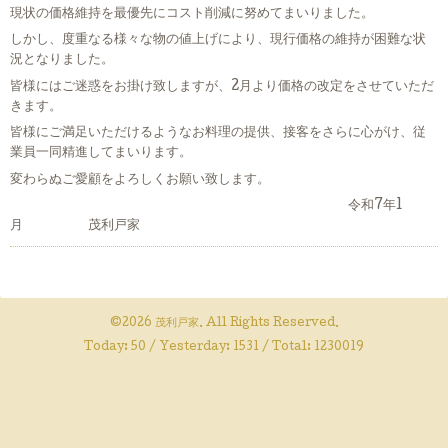
現状の価格維持を最優先にコスト削減に努めてまいりました。
しかし、度重なる様々な物の値上げにより、現行価格の維持が困難な状
況となりました。
皆様にはご迷惑をお掛け致しますが、2月より価格の改定をさせていただ
きます。
皆様にご満足いただけるようなお料理の提供、接客をさらに心がけ、従
業員一同精進してまいります。
変わらぬご愛顧をよろしくお願い致します。
令和7年1
月 茂利戸家
©2026
茂利戸家
. All Rights Reserved.
Today:
50
/ Yesterday:
1531
/ Total:
1230019