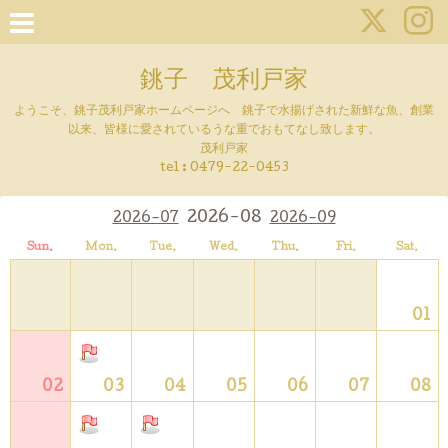
銚子 茂利戸家
ようこそ、銚子茂利戸家ホームページへ 銚子で水揚げされた新鮮な魚、創業
以来、皆様に愛されているうな重でおもてなし致します。
茂利戸家
tel : 0479-22-0453
2026-08
2026-07
2026-09
Sun.
Mon.
Tue.
Wed.
Thu.
Fri.
Sat.
01
02
03
04
05
06
07
08