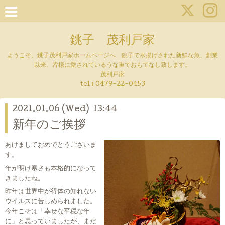
銚子 茂利戸家
ようこそ、銚子茂利戸家ホームページへ 銚子で水揚げされた新鮮な魚、創業
以来、皆様に愛されているうな重でおもてなし致します。
茂利戸家
tel : 0479-22-0453
2021.01.06 (Wed) 13:44
新年のご挨拶
あけましておめでとうございま
す。
年が明け寒さも本格的になって
きましたね。
昨年は世界中が得体の知れない
ウイルスに苦しめられました。
今年こそは「幸せな平穏な年
に」と思っていましたが、まだ