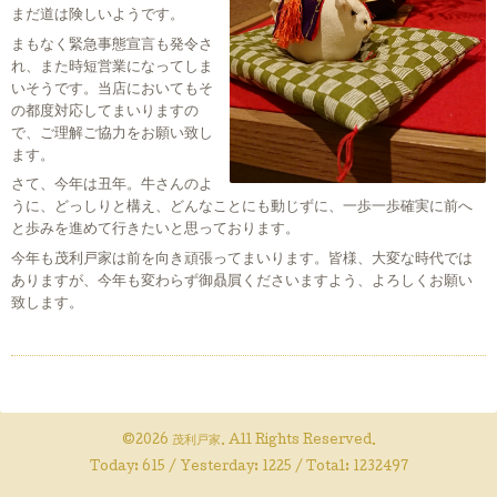
まだ道は険しいようです。
まもなく緊急事態宣言も発令さ
れ、また時短営業になってしま
いそうです。当店においてもそ
の都度対応してまいりますの
で、ご理解ご協力をお願い致し
ます。
さて、今年は丑年。牛さんのよ
うに、どっしりと構え、どんなことにも動じずに、一歩一歩確実に前へ
と歩みを進めて行きたいと思っております。
今年も茂利戸家は前を向き頑張ってまいります。皆様、大変な時代では
ありますが、今年も変わらず御贔屓くださいますよう、よろしくお願い
致します。
©2026
茂利戸家
. All Rights Reserved.
Today:
615
/ Yesterday:
1225
/ Total:
1232497