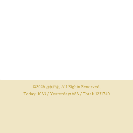
©2026
茂利戸家
. All Rights Reserved.
Today:
1083
/ Yesterday:
688
/ Total:
1231740