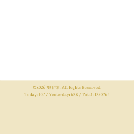
©2026
茂利戸家
. All Rights Reserved.
Today:
107
/ Yesterday:
688
/ Total:
1230764