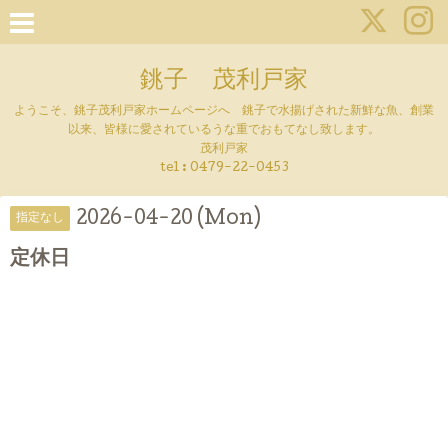
銚子 茂利戸家
ようこそ、銚子茂利戸家ホームページへ 銚子で水揚げされた新鮮な魚、創業
以来、皆様に愛されているうな重でおもてなし致します。
茂利戸家
tel : 0479-22-0453
2026-04-20 (Mon)
指定なし
定休日