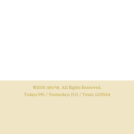
©2026
茂利戸家
. All Rights Reserved.
Today:
595
/ Yesterday:
1531
/ Total:
1230564