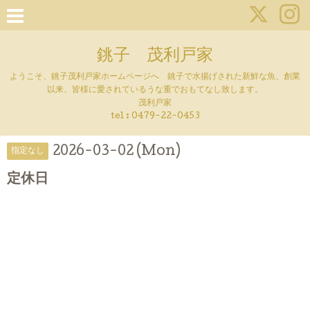
銚子 茂利戸家
ようこそ、銚子茂利戸家ホームページへ 銚子で水揚げされた新鮮な魚、創業
以来、皆様に愛されているうな重でおもてなし致します。
茂利戸家
tel : 0479-22-0453
2026-03-02 (Mon)
指定なし
定休日