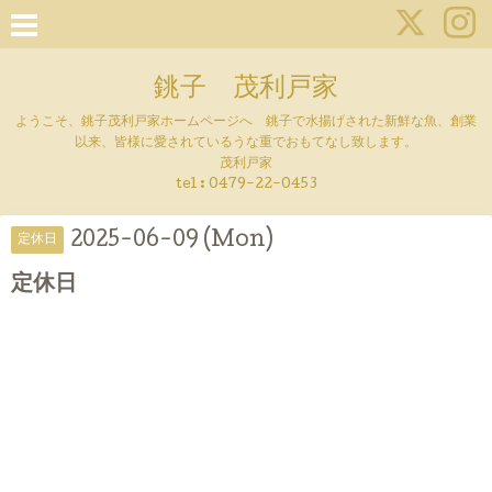
銚子 茂利戸家
ようこそ、銚子茂利戸家ホームページへ 銚子で水揚げされた新鮮な魚、創業
以来、皆様に愛されているうな重でおもてなし致します。
茂利戸家
tel : 0479-22-0453
2025-06-09 (Mon)
定休日
定休日