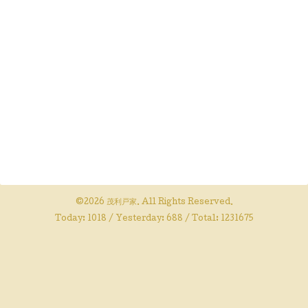
©2026
茂利戸家
. All Rights Reserved.
Today:
1018
/ Yesterday:
688
/ Total:
1231675