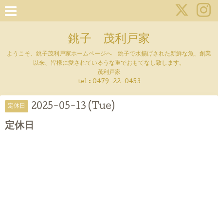
銚子 茂利戸家
ようこそ、銚子茂利戸家ホームページへ 銚子で水揚げされた新鮮な魚、創業
以来、皆様に愛されているうな重でおもてなし致します。
茂利戸家
tel : 0479-22-0453
2025-05-13 (Tue)
定休日
定休日