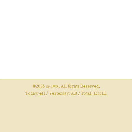
©2026
茂利戸家
. All Rights Reserved.
Today:
411
/ Yesterday:
818
/ Total:
1233111