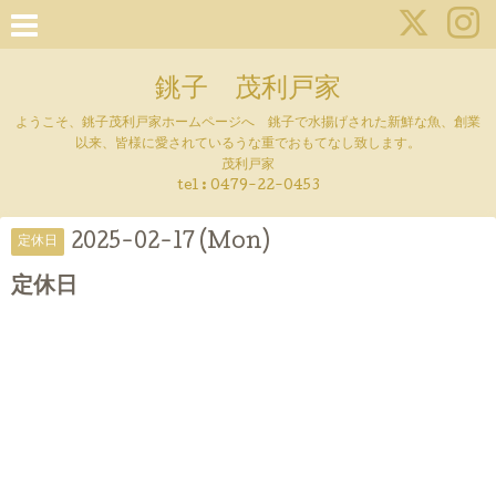
銚子 茂利戸家
ようこそ、銚子茂利戸家ホームページへ 銚子で水揚げされた新鮮な魚、創業
以来、皆様に愛されているうな重でおもてなし致します。
茂利戸家
tel : 0479-22-0453
2025-02-17 (Mon)
定休日
定休日