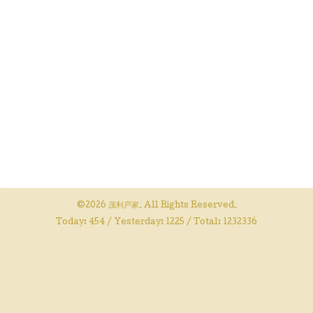
©2026
茂利戸家
. All Rights Reserved.
Today:
454
/ Yesterday:
1225
/ Total:
1232336