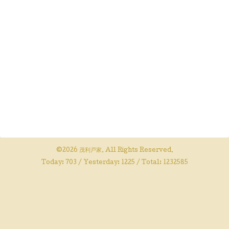
©2026
茂利戸家
. All Rights Reserved.
Today:
703
/ Yesterday:
1225
/ Total:
1232585