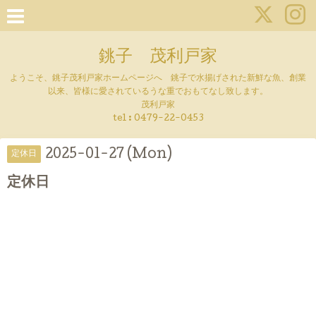
銚子 茂利戸家
ようこそ、銚子茂利戸家ホームページへ 銚子で水揚げされた新鮮な魚、創業
以来、皆様に愛されているうな重でおもてなし致します。
茂利戸家
tel : 0479-22-0453
2025-01-27 (Mon)
定休日
定休日