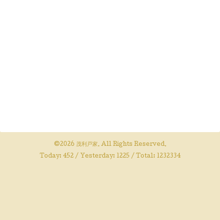
©2026
茂利戸家
. All Rights Reserved.
Today:
452
/ Yesterday:
1225
/ Total:
1232334