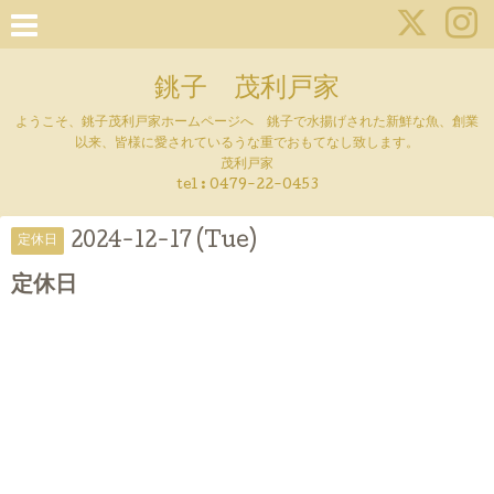
銚子 茂利戸家
ようこそ、銚子茂利戸家ホームページへ 銚子で水揚げされた新鮮な魚、創業
以来、皆様に愛されているうな重でおもてなし致します。
茂利戸家
tel : 0479-22-0453
2024-12-17 (Tue)
定休日
定休日