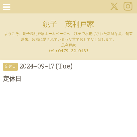
銚子 茂利戸家
ようこそ、銚子茂利戸家ホームページへ 銚子で水揚げされた新鮮な魚、創業
以来、皆様に愛されているうな重でおもてなし致します。
茂利戸家
tel : 0479-22-0453
2024-09-17 (Tue)
定休日
定休日