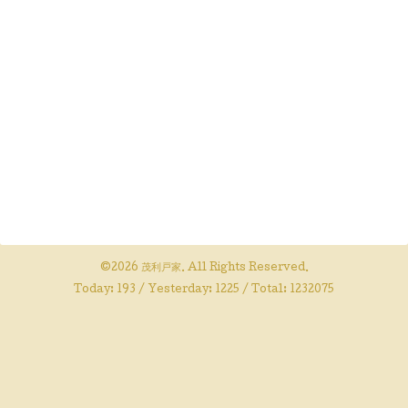
©2026
茂利戸家
. All Rights Reserved.
Today:
193
/ Yesterday:
1225
/ Total:
1232075