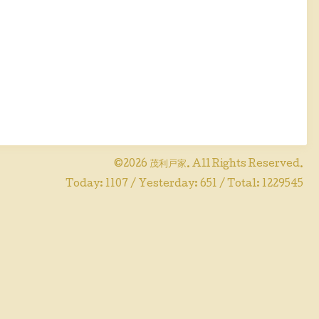
©2026
茂利戸家
. All Rights Reserved.
Today:
1107
/ Yesterday:
651
/ Total:
1229545