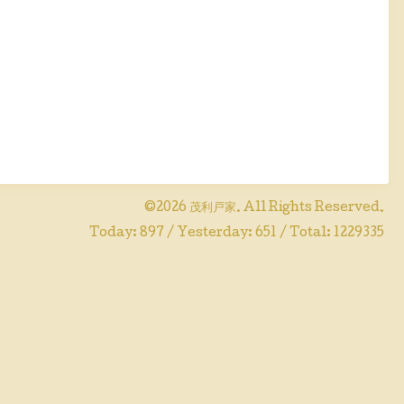
©2026
茂利戸家
. All Rights Reserved.
Today:
897
/ Yesterday:
651
/ Total:
1229335