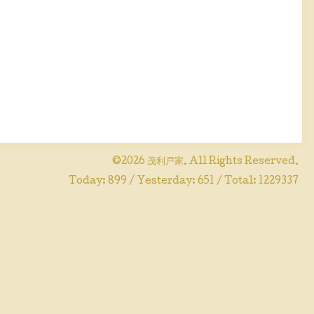
©2026
茂利戸家
. All Rights Reserved.
Today:
899
/ Yesterday:
651
/ Total:
1229337