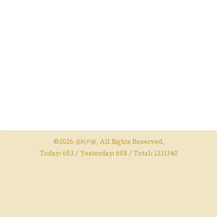
©2026
茂利戸家
. All Rights Reserved.
Today:
683
/ Yesterday:
688
/ Total:
1231340