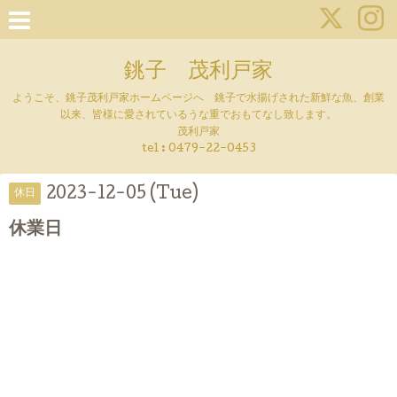
銚子 茂利戸家
ようこそ、銚子茂利戸家ホームページへ 銚子で水揚げされた新鮮な魚、創業
以来、皆様に愛されているうな重でおもてなし致します。
茂利戸家
tel : 0479-22-0453
2023-12-05 (Tue)
休日
休業日