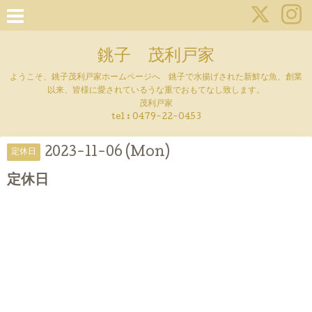
銚子 茂利戸家
ようこそ、銚子茂利戸家ホームページへ 銚子で水揚げされた新鮮な魚、創業
以来、皆様に愛されているうな重でおもてなし致します。
茂利戸家
tel : 0479-22-0453
2023-11-06 (Mon)
定休日
定休日