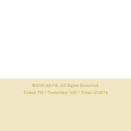
©2026
茂利戸家
. All Rights Reserved.
Today:
792
/ Yesterday:
1225
/ Total:
1232674