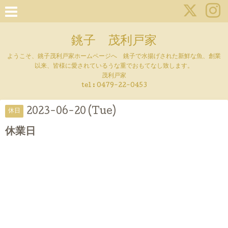
銚子 茂利戸家
ようこそ、銚子茂利戸家ホームページへ 銚子で水揚げされた新鮮な魚、創業
以来、皆様に愛されているうな重でおもてなし致します。
茂利戸家
tel : 0479-22-0453
2023-06-20 (Tue)
休日
休業日