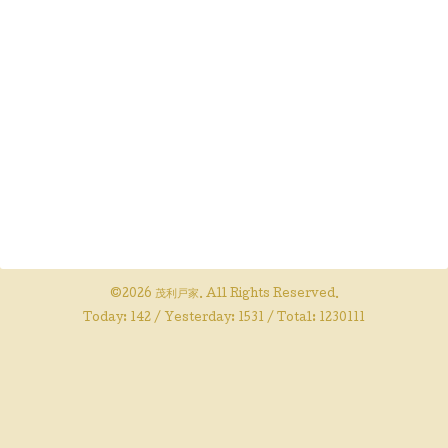
©2026
茂利戸家
. All Rights Reserved.
Today:
142
/ Yesterday:
1531
/ Total:
1230111