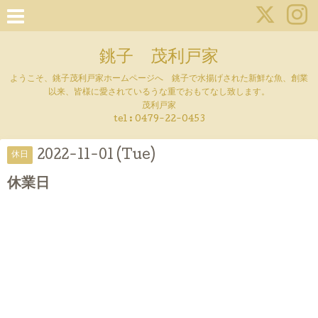
銚子 茂利戸家
ようこそ、銚子茂利戸家ホームページへ 銚子で水揚げされた新鮮な魚、創業
以来、皆様に愛されているうな重でおもてなし致します。
茂利戸家
tel : 0479-22-0453
2022-11-01 (Tue)
休日
休業日