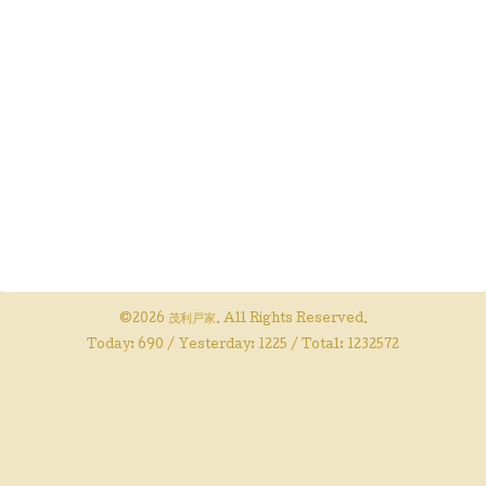
©2026
茂利戸家
. All Rights Reserved.
Today:
690
/ Yesterday:
1225
/ Total:
1232572