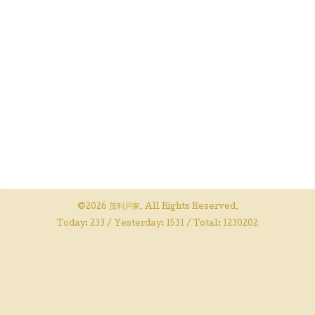
©2026
茂利戸家
. All Rights Reserved.
Today:
233
/ Yesterday:
1531
/ Total:
1230202