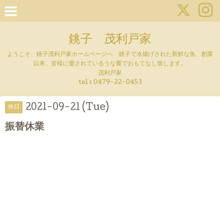
銚子 茂利戸家
ようこそ、銚子茂利戸家ホームページへ 銚子で水揚げされた新鮮な魚、創業
以来、皆様に愛されているうな重でおもてなし致します。
茂利戸家
tel : 0479-22-0453
2021-09-21 (Tue)
休日
振替休業