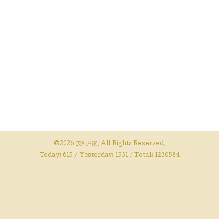
©2026
茂利戸家
. All Rights Reserved.
Today:
615
/ Yesterday:
1531
/ Total:
1230584