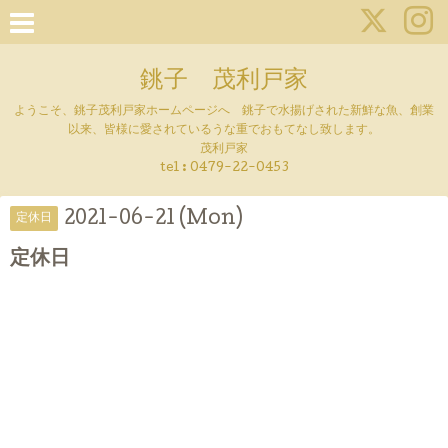
銚子 茂利戸家
ようこそ、銚子茂利戸家ホームページへ 銚子で水揚げされた新鮮な魚、創業
以来、皆様に愛されているうな重でおもてなし致します。
茂利戸家
tel : 0479-22-0453
2021-06-21 (Mon)
定休日
定休日