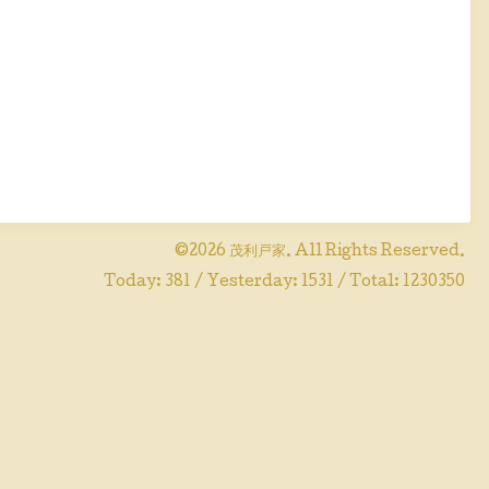
©2026
茂利戸家
. All Rights Reserved.
Today:
381
/ Yesterday:
1531
/ Total:
1230350