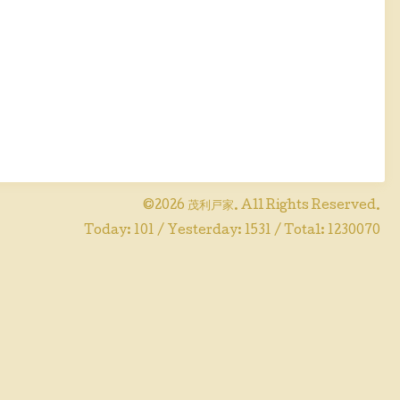
©2026
茂利戸家
. All Rights Reserved.
Today:
101
/ Yesterday:
1531
/ Total:
1230070