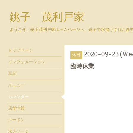
銚子 茂利戸家
ようこそ、銚子茂利戸家ホームページへ 銚子で水揚げされた新
トップページ
2020-09-23 (We
休日
インフォメーション
臨時休業
写真
メニュー
カレンダー
店舗情報
クーポン
求人ページ