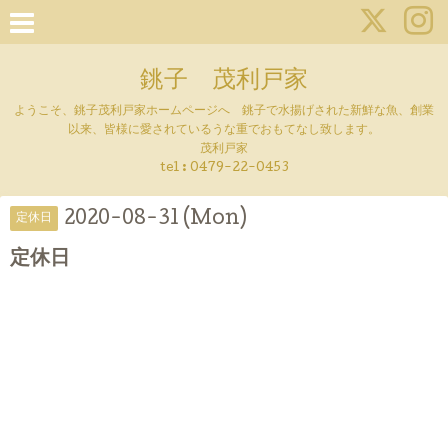
銚子 茂利戸家
ようこそ、銚子茂利戸家ホームページへ 銚子で水揚げされた新鮮な魚、創業
以来、皆様に愛されているうな重でおもてなし致します。
茂利戸家
tel : 0479-22-0453
2020-08-31 (Mon)
定休日
定休日