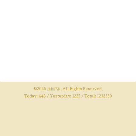
©2026
茂利戸家
. All Rights Reserved.
Today:
448
/ Yesterday:
1225
/ Total:
1232330