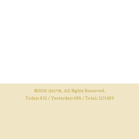
©2026
茂利戸家
. All Rights Reserved.
Today:
832
/ Yesterday:
688
/ Total:
1231489