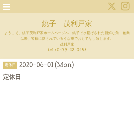
銚子 茂利戸家
ようこそ、銚子茂利戸家ホームページへ 銚子で水揚げされた新鮮な魚、創業
以来、皆様に愛されているうな重でおもてなし致します。
茂利戸家
tel : 0479-22-0453
2020-06-01 (Mon)
定休日
定休日