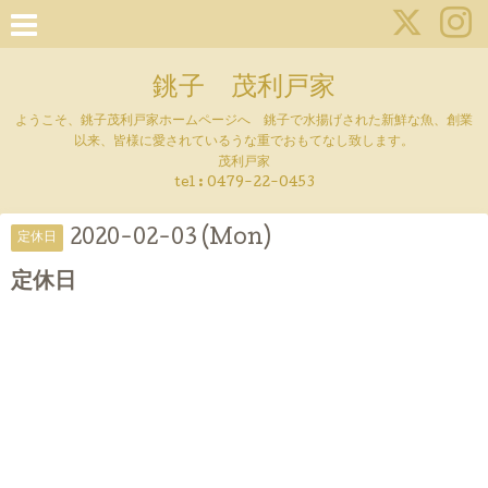
銚子 茂利戸家
ようこそ、銚子茂利戸家ホームページへ 銚子で水揚げされた新鮮な魚、創業
以来、皆様に愛されているうな重でおもてなし致します。
茂利戸家
tel : 0479-22-0453
2020-02-03 (Mon)
定休日
定休日