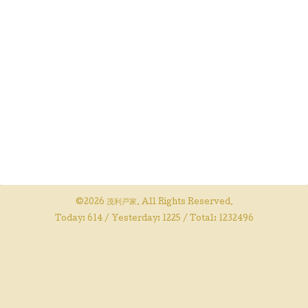
©2026
茂利戸家
. All Rights Reserved.
Today:
614
/ Yesterday:
1225
/ Total:
1232496