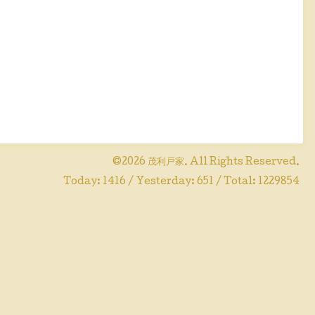
©2026
茂利戸家
. All Rights Reserved.
Today:
1416
/ Yesterday:
651
/ Total:
1229854