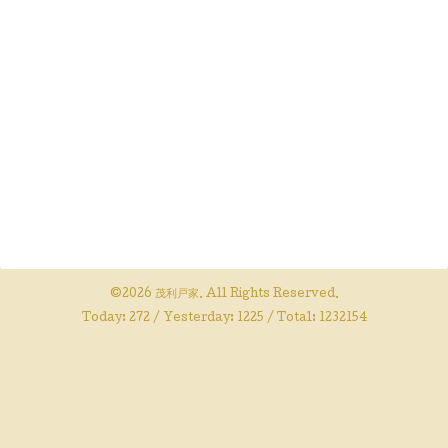
©2026
茂利戸家
. All Rights Reserved.
Today:
272
/ Yesterday:
1225
/ Total:
1232154