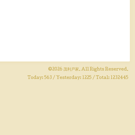
©2026
茂利戸家
. All Rights Reserved.
Today:
563
/ Yesterday:
1225
/ Total:
1232445