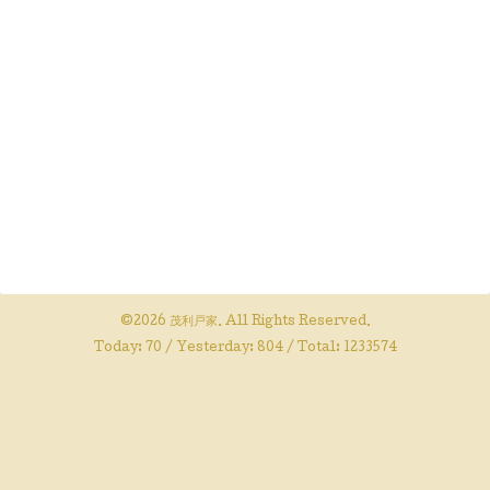
©2026
茂利戸家
. All Rights Reserved.
Today:
70
/ Yesterday:
804
/ Total:
1233574