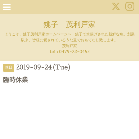
銚子 茂利戸家
ようこそ、銚子茂利戸家ホームページへ 銚子で水揚げされた新鮮な魚、創業
以来、皆様に愛されているうな重でおもてなし致します。
茂利戸家
tel : 0479-22-0453
2019-09-24 (Tue)
休日
臨時休業