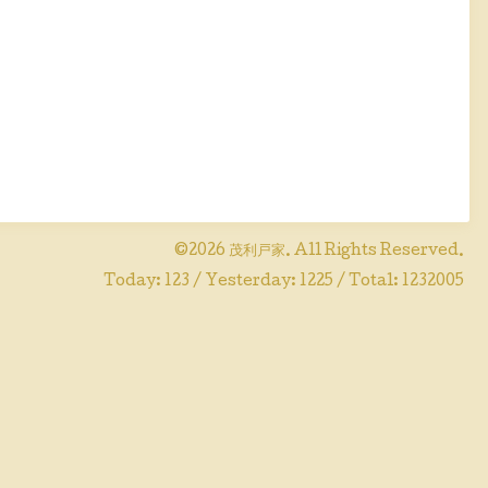
©2026
茂利戸家
. All Rights Reserved.
Today:
123
/ Yesterday:
1225
/ Total:
1232005