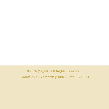
©2026
茂利戸家
. All Rights Reserved.
Today:
897
/ Yesterday:
688
/ Total:
1231554