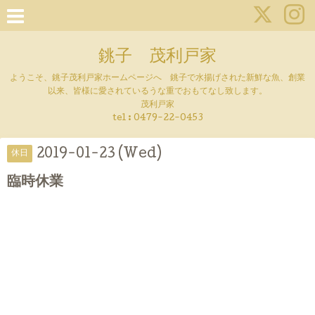
銚子 茂利戸家
ようこそ、銚子茂利戸家ホームページへ 銚子で水揚げされた新鮮な魚、創業
以来、皆様に愛されているうな重でおもてなし致します。
茂利戸家
tel : 0479-22-0453
2019-01-23 (Wed)
休日
臨時休業