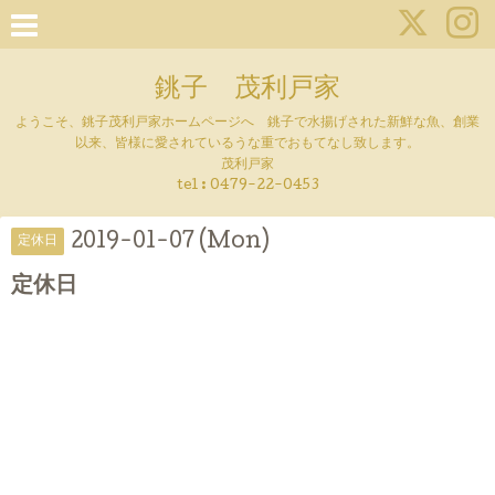
銚子 茂利戸家
ようこそ、銚子茂利戸家ホームページへ 銚子で水揚げされた新鮮な魚、創業
以来、皆様に愛されているうな重でおもてなし致します。
茂利戸家
tel : 0479-22-0453
2019-01-07 (Mon)
定休日
定休日