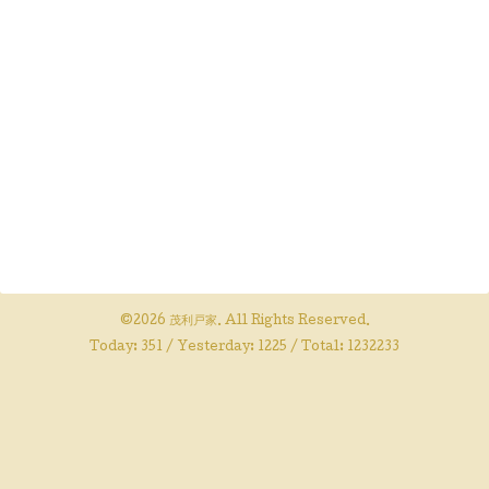
©2026
茂利戸家
. All Rights Reserved.
Today:
351
/ Yesterday:
1225
/ Total:
1232233