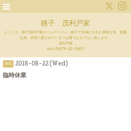
銚子 茂利戸家
ようこそ、銚子茂利戸家ホームページへ 銚子で水揚げされた新鮮な魚、創業
以来、皆様に愛されているうな重でおもてなし致します。
茂利戸家
tel : 0479-22-0453
2018-08-22 (Wed)
休日
臨時休業