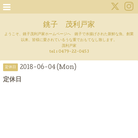
銚子 茂利戸家
ようこそ、銚子茂利戸家ホームページへ 銚子で水揚げされた新鮮な魚、創業
以来、皆様に愛されているうな重でおもてなし致します。
茂利戸家
tel : 0479-22-0453
2018-06-04 (Mon)
定休日
定休日