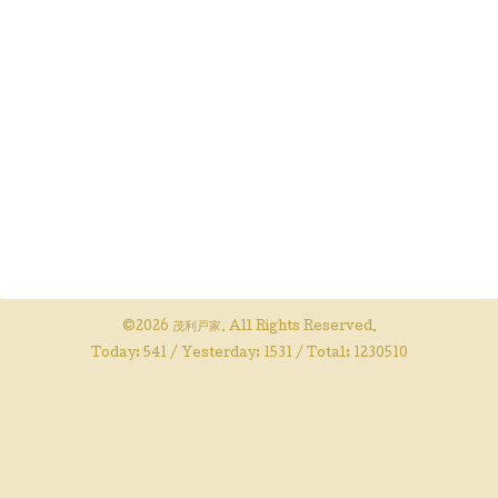
©2026
茂利戸家
. All Rights Reserved.
Today:
541
/ Yesterday:
1531
/ Total:
1230510