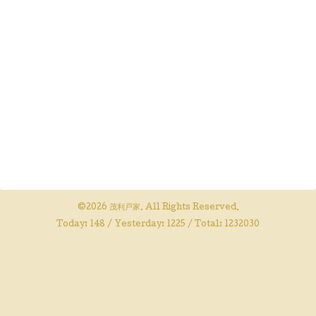
©2026
茂利戸家
. All Rights Reserved.
Today:
148
/ Yesterday:
1225
/ Total:
1232030