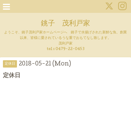
銚子 茂利戸家
ようこそ、銚子茂利戸家ホームページへ 銚子で水揚げされた新鮮な魚、創業
以来、皆様に愛されているうな重でおもてなし致します。
茂利戸家
tel : 0479-22-0453
2018-05-21 (Mon)
定休日
定休日