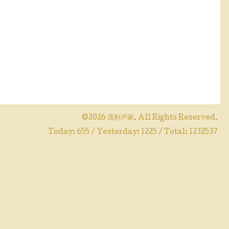
©2026
茂利戸家
. All Rights Reserved.
Today:
655
/ Yesterday:
1225
/ Total:
1232537