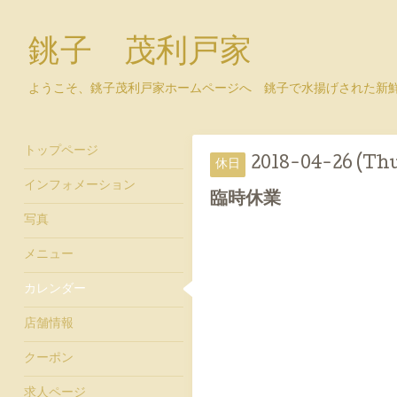
銚子 茂利戸家
ようこそ、銚子茂利戸家ホームページへ 銚子で水揚げされた新
トップページ
2018-04-26 (Th
休日
インフォメーション
臨時休業
写真
メニュー
カレンダー
店舗情報
クーポン
求人ページ