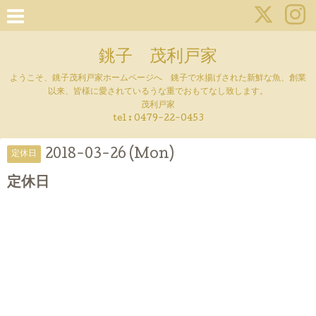
銚子 茂利戸家
ようこそ、銚子茂利戸家ホームページへ 銚子で水揚げされた新鮮な魚、創業
以来、皆様に愛されているうな重でおもてなし致します。
茂利戸家
tel : 0479-22-0453
2018-03-26 (Mon)
定休日
定休日