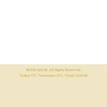
©2026
茂利戸家
. All Rights Reserved.
Today:
177
/ Yesterday:
1531
/ Total:
1230146