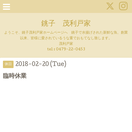
銚子 茂利戸家
ようこそ、銚子茂利戸家ホームページへ 銚子で水揚げされた新鮮な魚、創業
以来、皆様に愛されているうな重でおもてなし致します。
茂利戸家
tel : 0479-22-0453
2018-02-20 (Tue)
休日
臨時休業