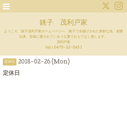
銚子 茂利戸家
ようこそ、銚子茂利戸家ホームページへ 銚子で水揚げされた新鮮な魚、創業
以来、皆様に愛されているうな重でおもてなし致します。
茂利戸家
tel : 0479-22-0453
2018-02-26 (Mon)
定休日
定休日