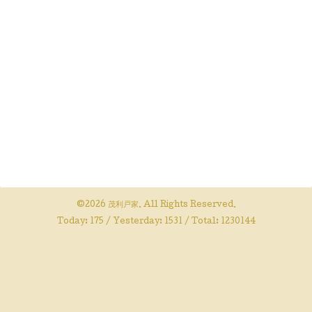
©2026
茂利戸家
. All Rights Reserved.
Today:
175
/ Yesterday:
1531
/ Total:
1230144