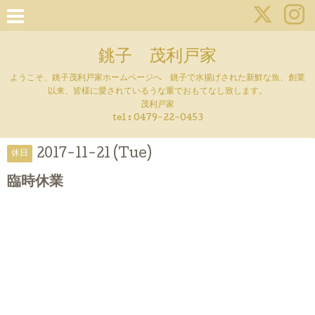
銚子 茂利戸家
ようこそ、銚子茂利戸家ホームページへ 銚子で水揚げされた新鮮な魚、創業
以来、皆様に愛されているうな重でおもてなし致します。
茂利戸家
tel : 0479-22-0453
2017-11-21 (Tue)
休日
臨時休業