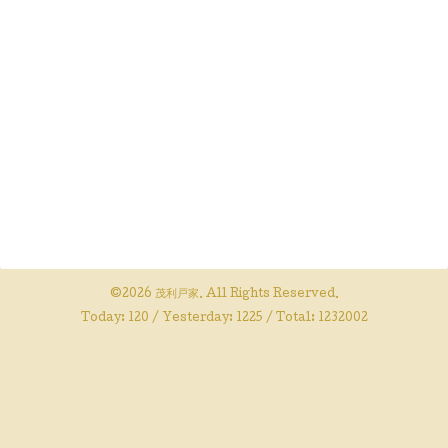
©2026
茂利戸家
. All Rights Reserved.
Today:
120
/ Yesterday:
1225
/ Total:
1232002